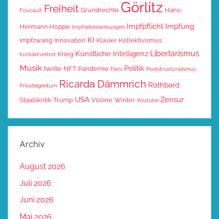
Görlitz
Freiheit
Grundrechte
Hans-
Foucault
Impfpflicht
Impfung
Hermann Hoppe
Impfnebenwirkungen
KI
Impfzwang
Innovation
Klavier
Kollektivismus
Libertarismus
Künstliche Intelligenz
Krieg
Kontaktverbot
Musik
Politik
Neiße
NFT
Pandemie
Paris
Poststrukturalismus
Ricarda Dämmrich
Rothbard
Privateigentum
USA
Zensur
Staatskritik
Trump
Violine
Winter
Youtube
Archiv
August 2026
Juli 2026
Juni 2026
Mai 2026