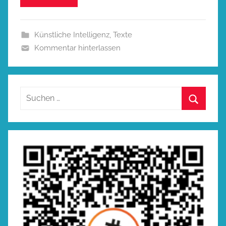
Künstliche Intelligenz
,
Texte
Kommentar hinterlassen
Suchen
nach:
Suchen