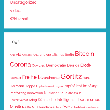
Uncategorized
Videos
Wirtschaft
Tags
Bitcoin
Akt
Anarchokapitalismus
Berlin
AFD
Altstadt
Corona
Erotik
Demokratie
Derrida
Covid-19
Görlitz
Freiheit
Grundrechte
Hans-
Foucault
Impfpflicht
Impfung
Hermann Hoppe
Impfnebenwirkungen
KI
Impfzwang
Innovation
Klavier
Kollektivismus
Libertarismus
Künstliche Intelligenz
Krieg
Kontaktverbot
Musik
Politik
Neiße
NFT
Pandemie
Paris
Poststrukturalismus