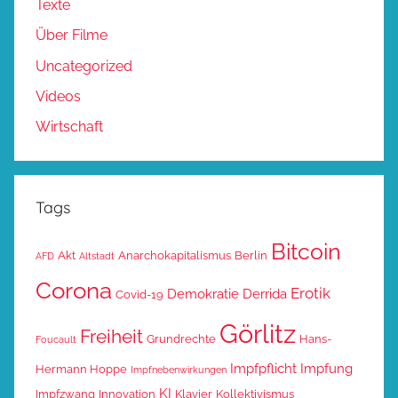
Texte
Über Filme
Uncategorized
Videos
Wirtschaft
Tags
Bitcoin
Akt
Anarchokapitalismus
Berlin
AFD
Altstadt
Corona
Erotik
Demokratie
Derrida
Covid-19
Görlitz
Freiheit
Grundrechte
Hans-
Foucault
Impfpflicht
Impfung
Hermann Hoppe
Impfnebenwirkungen
KI
Impfzwang
Innovation
Klavier
Kollektivismus