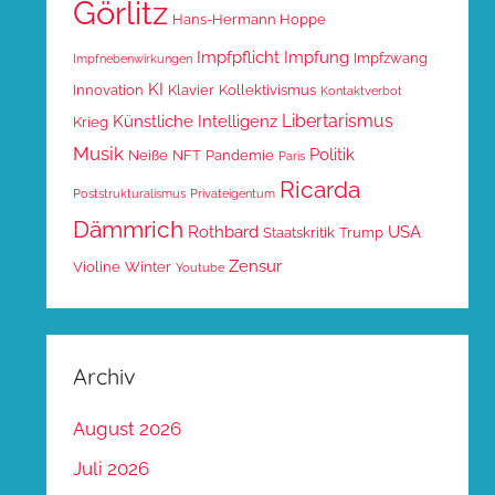
Görlitz
Hans-Hermann Hoppe
Impfpflicht
Impfung
Impfzwang
Impfnebenwirkungen
KI
Innovation
Klavier
Kollektivismus
Kontaktverbot
Libertarismus
Künstliche Intelligenz
Krieg
Musik
Politik
Neiße
NFT
Pandemie
Paris
Ricarda
Poststrukturalismus
Privateigentum
Dämmrich
Rothbard
USA
Staatskritik
Trump
Zensur
Violine
Winter
Youtube
Archiv
August 2026
Juli 2026