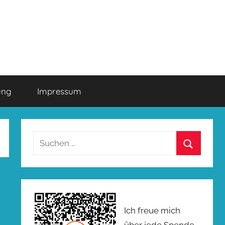
ung
Impressum
Suchen
nach:
Suchen
Ich freue mich
über jede Spende