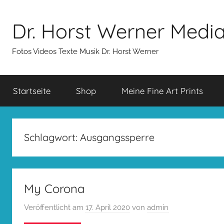
Zum
Inhalt
Dr. Horst Werner Medi
springen
Fotos Videos Texte Musik Dr. Horst Werner
Startseite
Shop
Meine Fine Art Prints
Schlagwort:
Ausgangssperre
My Corona
Veröffentlicht am
17. April 2020
von
admin