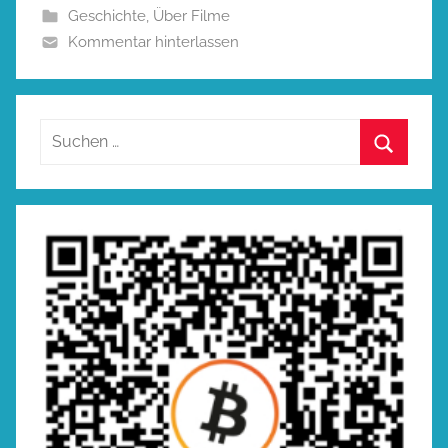
Geschichte
,
Über Filme
Kommentar hinterlassen
Suchen
nach:
Suchen