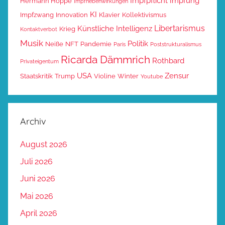
Impfpflicht
Impfung
Hermann Hoppe
Impfnebenwirkungen
KI
Impfzwang
Innovation
Klavier
Kollektivismus
Libertarismus
Künstliche Intelligenz
Krieg
Kontaktverbot
Musik
Politik
Neiße
NFT
Pandemie
Paris
Poststrukturalismus
Ricarda Dämmrich
Rothbard
Privateigentum
USA
Zensur
Staatskritik
Trump
Violine
Winter
Youtube
Archiv
August 2026
Juli 2026
Juni 2026
Mai 2026
April 2026