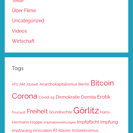
Texte
Über Filme
Uncategorized
Videos
Wirtschaft
Tags
Bitcoin
Akt
Anarchokapitalismus
Berlin
AFD
Altstadt
Corona
Erotik
Demokratie
Derrida
Covid-19
Görlitz
Freiheit
Grundrechte
Hans-
Foucault
Impfpflicht
Impfung
Hermann Hoppe
Impfnebenwirkungen
KI
Impfzwang
Innovation
Klavier
Kollektivismus