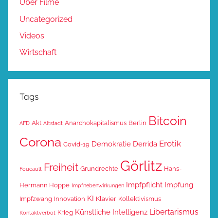
Über Filme
Uncategorized
Videos
Wirtschaft
Tags
Bitcoin
Akt
Anarchokapitalismus
Berlin
AFD
Altstadt
Corona
Erotik
Demokratie
Derrida
Covid-19
Görlitz
Freiheit
Grundrechte
Hans-
Foucault
Impfpflicht
Impfung
Hermann Hoppe
Impfnebenwirkungen
KI
Impfzwang
Innovation
Klavier
Kollektivismus
Libertarismus
Künstliche Intelligenz
Krieg
Kontaktverbot