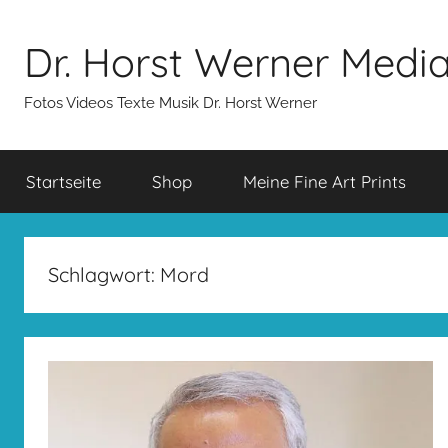
Zum
Inhalt
Dr. Horst Werner Medi
springen
Fotos Videos Texte Musik Dr. Horst Werner
Startseite
Shop
Meine Fine Art Prints
Schlagwort:
Mord