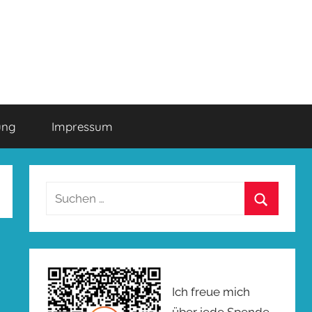
ung
Impressum
Suchen
nach:
Suchen
Ich freue mich
über jede Spende