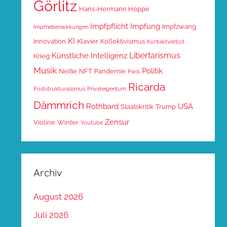
Görlitz
Hans-Hermann Hoppe
Impfpflicht
Impfung
Impfzwang
Impfnebenwirkungen
KI
Innovation
Klavier
Kollektivismus
Kontaktverbot
Libertarismus
Künstliche Intelligenz
Krieg
Musik
Politik
Neiße
NFT
Pandemie
Paris
Ricarda
Poststrukturalismus
Privateigentum
Dämmrich
Rothbard
USA
Staatskritik
Trump
Zensur
Violine
Winter
Youtube
Archiv
August 2026
Juli 2026