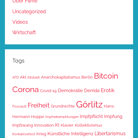
Über Filme
Uncategorized
Videos
Wirtschaft
Tags
Bitcoin
Akt
Anarchokapitalismus
Berlin
AFD
Altstadt
Corona
Erotik
Demokratie
Derrida
Covid-19
Görlitz
Freiheit
Grundrechte
Hans-
Foucault
Impfpflicht
Impfung
Hermann Hoppe
Impfnebenwirkungen
KI
Impfzwang
Innovation
Klavier
Kollektivismus
Libertarismus
Künstliche Intelligenz
Krieg
Kontaktverbot