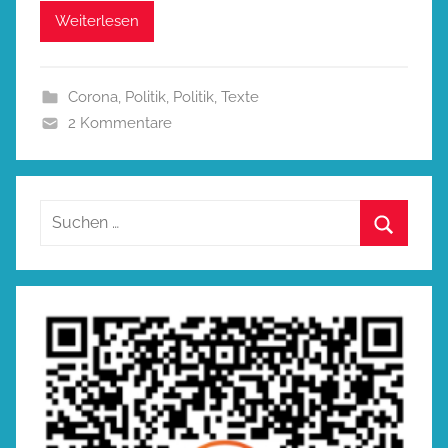
Weiterlesen
Corona
,
Politik
,
Politik
,
Texte
2 Kommentare
Suchen
nach:
Suchen