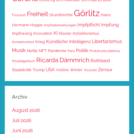
Görlitz
Freiheit
Grundrechte
Hans-
Foucault
Impfpflicht
Impfung
Hermann Hoppe
Impfnebenwirkungen
KI
Impfzwang
Innovation
Klavier
Kollektivismus
Libertarismus
Künstliche Intelligenz
Krieg
Kontaktverbot
Musik
Politik
Neiße
NFT
Pandemie
Paris
Poststrukturalismus
Ricarda Dämmrich
Rothbard
Privateigentum
USA
Zensur
Staatskritik
Trump
Violine
Winter
Youtube
Archiv
August 2026
Juli 2026
Juni 2026