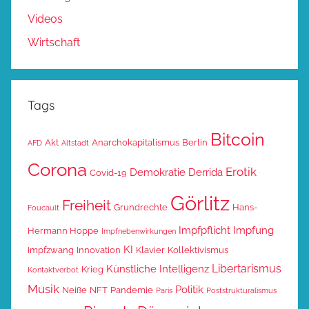
Videos
Wirtschaft
Tags
Bitcoin
Akt
Anarchokapitalismus
Berlin
AFD
Altstadt
Corona
Erotik
Demokratie
Derrida
Covid-19
Görlitz
Freiheit
Grundrechte
Hans-
Foucault
Impfpflicht
Impfung
Hermann Hoppe
Impfnebenwirkungen
KI
Impfzwang
Innovation
Klavier
Kollektivismus
Libertarismus
Künstliche Intelligenz
Krieg
Kontaktverbot
Musik
Politik
Neiße
NFT
Pandemie
Paris
Poststrukturalismus