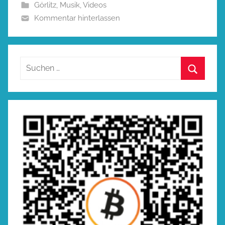
Görlitz
,
Musik
,
Videos
Kommentar hinterlassen
Suchen
nach:
Suchen