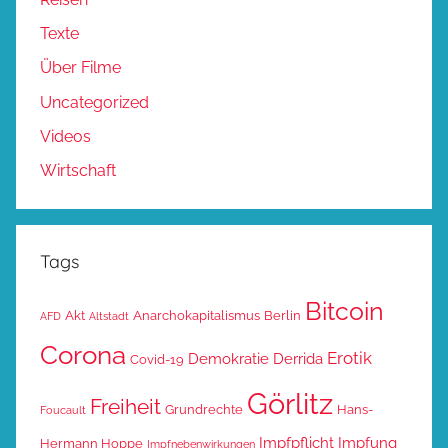
Texte
Über Filme
Uncategorized
Videos
Wirtschaft
Tags
Bitcoin
Akt
Anarchokapitalismus
Berlin
AFD
Altstadt
Corona
Erotik
Demokratie
Derrida
Covid-19
Görlitz
Freiheit
Grundrechte
Hans-
Foucault
Impfpflicht
Impfung
Hermann Hoppe
Impfnebenwirkungen