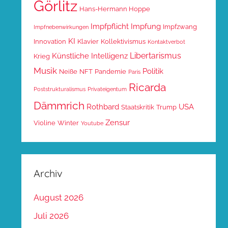
Görlitz
Hans-Hermann Hoppe
Impfpflicht
Impfung
Impfzwang
Impfnebenwirkungen
KI
Innovation
Klavier
Kollektivismus
Kontaktverbot
Libertarismus
Künstliche Intelligenz
Krieg
Musik
Politik
Neiße
NFT
Pandemie
Paris
Ricarda
Poststrukturalismus
Privateigentum
Dämmrich
Rothbard
USA
Staatskritik
Trump
Zensur
Violine
Winter
Youtube
Archiv
August 2026
Juli 2026