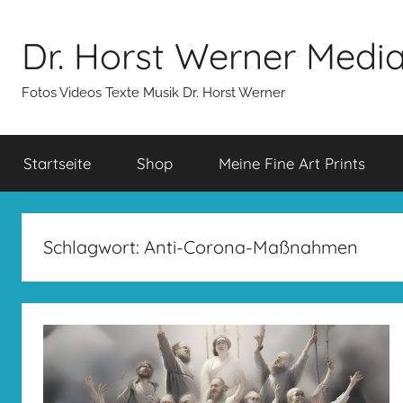
Zum
Inhalt
Dr. Horst Werner Medi
springen
Fotos Videos Texte Musik Dr. Horst Werner
Startseite
Shop
Meine Fine Art Prints
Schlagwort:
Anti-Corona-Maßnahmen