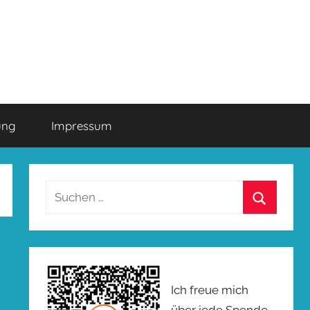
ung
Impressum
Suchen
nach:
Suchen
Ich freue mich
über jede Spende